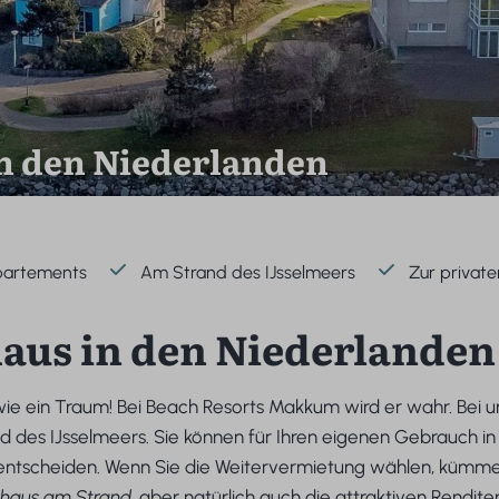
in den Niederlanden
ppartements
Am Strand des IJsselmeers
Zur private
haus in den Niederlanden
wie ein Traum! Bei Beach Resorts Makkum wird er wahr. Be
des IJsselmeers. Sie können für Ihren eigenen Gebrauch in 
entscheiden. Wenn Sie die Weitervermietung wählen, kümme
nhaus am Strand
, aber natürlich auch die attraktiven Rendite