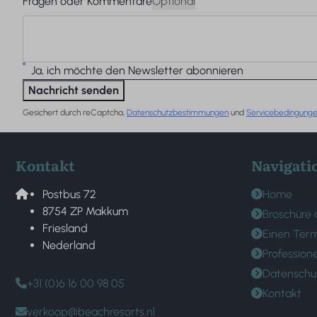
Fragen oder Kommentare
Optional
Ja, ich möchte den Newsletter abonnieren
Nachricht senden
Gesichert durch reCaptcha,
Datenschutzbestimmungen
und
Servicebedingung
Kontakt
Navigati
Postbus 72
Home
8754 ZP Makkum
Broschüre 
Friesland
Einen Term
Nederland
Profession
Datenschu
+31 (0)6 16 00 98 05
Kontakt
verkoop@beachresorts.nl