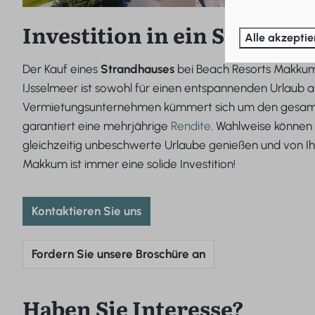
Investition in ein Strandha
Alle akzeptie
Der Kauf eines
Strandhauses
bei Beach Resorts Makkum i
IJsselmeer ist sowohl für einen entspannenden Urlaub al
Vermietungsunternehmen kümmert sich um den gesamten
garantiert eine mehrjährige
Rendite
. Wahlweise können 
gleichzeitig unbeschwerte Urlaube genießen und von Ihre
Makkum ist immer eine solide Investition!
Kontaktieren Sie uns
Fordern Sie unsere Broschüre an
Haben Sie Interesse?