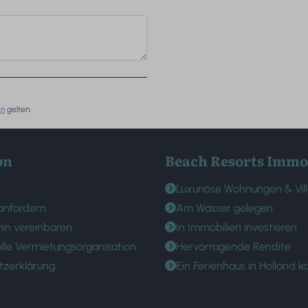
en
gelten.
on
Beach Resorts Immo
Luxuriöse Wohnungen & Vil
anfordern
Am Wasser gelegen
in vereinbaren
In Immobilien investieren
elle Vermietungsorganisation
Hervorragende Rendite
tzerklärung
Ein Ferienhaus in Holland k