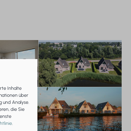
rte Inhalte
rmationen über
g und Analyse.
ren, die Sie
ienste
tlinie
.