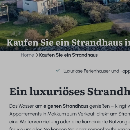
Kaufen Sie ein Strandhaus 
Home
Kaufen Sie ein Strandhaus
Luxuriöse Ferienhäuser und -a
Ein luxuriöses Strand
Das Wasser am
eigenen Strandhaus
genießen – klingt 
Appartements in Makkum zum Verkauf, direkt am Strand 
eine Weitervermietung oder eine kombinierte Nutzung 
für Sie um alles. So können Sie ganz sorgenfrei Ihr
Ferie