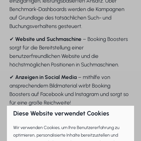
einzigartigen, leistungsbasierten Ansatz. Über
Benchmark-Dashboards werden die Kampagnen
auf Grundlage des tatsächlichen Such- und
Buchungsverhaltens gesteuert.
✔
Website und Suchmaschine
– Booking Boosters
sorgt für die Bereitstellung einer
benutzerfreundlichen Website und die
höchstmöglichen Positionen in Suchmaschinen.
✔
Anzeigen in Social Media
– mithilfe von
ansprechendem Bildmaterial wirbt Booking
Boosters auf Facebook und Instagram und sorgt so
für eine große Reichweite!
Diese Website verwendet Cookies
✔
Google Ads
– Ihre Unterkunft ist in Google
immer mittels Anzeigen mit gezielten
Wir verwenden Cookies, um Ihre Benutzererfahrung zu
Suchbegriffen sichtbar.
optimieren, personalisierte Inhalte bereitzustellen und