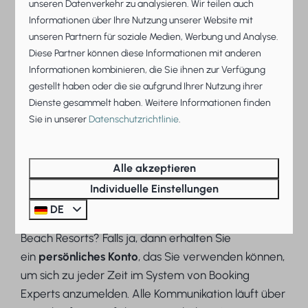
unseren Datenverkehr zu analysieren. Wir teilen auch
✔
Affiliate-Marketing
– Ihr Zweithaus erhält noch
Informationen über Ihre Nutzung unserer Website mit
mehr Sichtbarkeit durch Drittpartner, die Beach
unseren Partnern für soziale Medien, Werbung und Analyse.
Resorts bewerben möchten.
Diese Partner können diese Informationen mit anderen
Informationen kombinieren, die Sie ihnen zur Verfügung
gestellt haben oder die sie aufgrund Ihrer Nutzung ihrer
Dienste gesammelt haben. Weitere Informationen finden
Sie in unserer
Datenschutzrichtlinie
.
✦ Sie haben Kontrolle über
Alle akzeptieren
Ihre Villa oder Wohnung
Individuelle Einstellungen
DE
Sind Sie Besitzer einer Villa oder einer Wohnung bei
Beach Resorts? Falls ja, dann erhalten Sie
ein
persönliches Konto
, das Sie verwenden können,
um sich zu jeder Zeit im System von Booking
Experts anzumelden. Alle Kommunikation läuft über