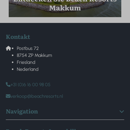
Makkum
Kontakt
Postbus 72
8754 ZP Makkum
Friesland
Nederland
+31 (0)6 16 00 98 05
verkoop@beachresorts.nl
Navigation