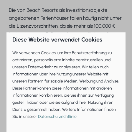
Die von Beach Resorts als Investitionsobjekte
angebotenen Ferienhäuser fallen häufig nicht unter
die Lizenzvorschriften, da sie mehr als 100.000 €
kosten. In diesen Fällen sind wir verpflichtet, diesen
Diese Website verwendet Cookies
Text in unserer Werbung anzuzeigen.
Wir verwenden Cookies, um Ihre Benutzererfahrung zu
Weitere Informationen von der AFM zum Text der
optimieren, personalisierte Inhalte bereitzustellen und
Ausnahmeregelung finden Sie hier.
unseren Datenverkehr zu analysieren. Wir teilen auch
Wofür steht AFM?
Informationen über Ihre Nutzung unserer Website mit
unseren Partnern für soziale Medien, Werbung und Analyse.
AFM ist die Abkürzung für
Autoriteit Financiële
Diese Partner können diese Informationen mit anderen
Markten
(Niederländische Aufsichtsbehörde für die
Informationen kombinieren, die Sie ihnen zur Verfügung
gestellt haben oder die sie aufgrund Ihrer Nutzung ihrer
Finanzmärkte). Die AFM überwacht die
Dienste gesammelt haben. Weitere Informationen finden
Finanzmärkte, darunter Spareinlagen, Investitionen,
Sie in unserer
Datenschutzrichtlinie
.
Versicherungen und Darlehen. Die Autoriteit
Financiële Markten überwacht die Finanzmärkte,