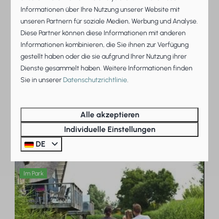
Informationen über Ihre Nutzung unserer Website mit
unseren Partnern für soziale Medien, Werbung und Analyse.
Diese Partner können diese Informationen mit anderen
Informationen kombinieren, die Sie ihnen zur Verfügung
Professionelle
gestellt haben oder die sie aufgrund Ihrer Nutzung ihrer
Dienste gesammelt haben. Weitere Informationen finden
Gästerezeption
Sie in unserer
Datenschutzrichtlinie
.
Stellen Sie alle Fragen, die Sie über das Resort
und die Umgebung haben. Sie bekommen auch
Alle akzeptieren
Tipps für Ausflüge, Tagestouren, Wander- und
Individuelle Einstellungen
Radwege.
DE
Im Park