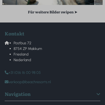
Für weitere Bilder swipen ➤
Kontakt
Postbus 72
8754 ZP Makkum
Friesland
Nederland
+31 (0)6 16 00 98 05
verkoop@beachresorts.nl
Navigation