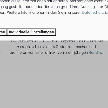
können diese Informationen mit anderen Informationen kombinie
gung gestellt haben oder die sie aufgrund Ihrer Nutzung ihrer D
n. Weitere Informationen finden Sie in unserer
Datenschutzrich
Vollvermietung
Wenn Sie sich für den Kauf eines Ferienhauses und eine
ren
Individuelle Einstellungen
anschließende Vermietung entscheiden, kümmert sich
unsere professionelle Vermietungsagentur um alles. Sie
müssen sich um nichts Gedanken machen und
n
profitieren von einer attraktiven mehrjährigen
Rendite
.