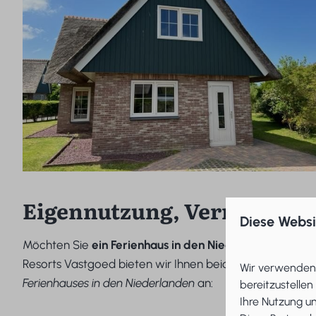
Eigennutzung, Vermietung 
Diese Webs
Möchten Sie
ein Ferienhaus in den Niederlanden kauf
Resorts Vastgoed bieten wir Ihnen beide Optionen und
Wir verwenden 
Ferienhauses in den Niederlanden
an:
bereitzustellen
Ihre Nutzung u