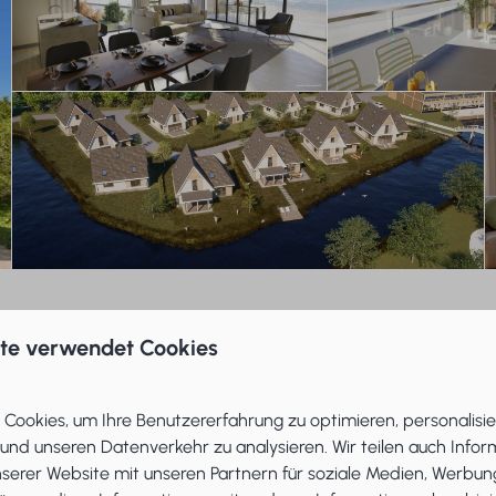
oder beides?
ite verwendet Cookies
en
, um es als Investition zu vermieten? Oder suchen Sie nac
 sogar eine Kombination aus Eigennutzung und Vermietung. 
Cookies, um Ihre Benutzererfahrung zu optimieren, personalisie
 und unseren Datenverkehr zu analysieren. Wir teilen auch Info
nserer Website mit unseren Partnern für soziale Medien, Werbun