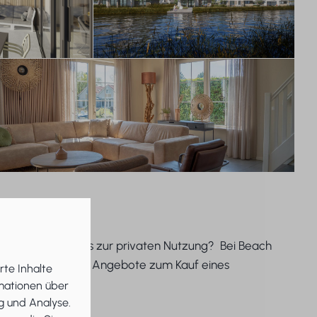
h einem Ferienhaus zur privaten Nutzung? Bei Beach
Sehen Sie sich die Angebote zum Kauf eines
rte Inhalte
rmationen über
g und Analyse.