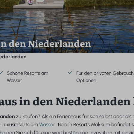
in den Niederlanden
iederlanden
Schöne Resorts am
Für den privaten Gebrauch
Wasser
Optionen
haus in den Niederlanden
rlanden
zu kaufen? Als ein Ferienhaus für sich selbst oder als
n Luxusresorts am
Wasser
. Beach Resorts Makkum befindet si
en Sie sich für eine wertbeständige Investition mit einziga