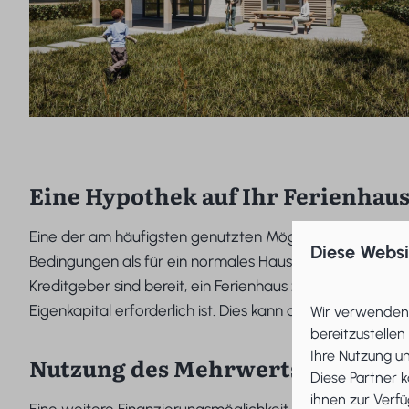
Eine Hypothek auf Ihr Ferienhau
Eine der am häufigsten genutzten Möglichkeiten zur Fina
Diese Webs
Bedingungen als für ein normales Haus. Aus diesem Grund
Kreditgeber sind bereit, ein Ferienhaus zu finanzieren,
de
Eigenkapital erforderlich ist. Dies kann auch durch die
Wir verwenden 
bereitzustellen
Ihre Nutzung u
Nutzung des Mehrwerts Ihres Ha
Diese Partner 
ihnen zur Verfü