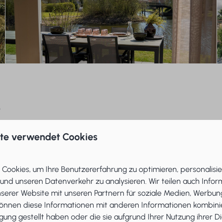
s
nzierung eines Ferienhauses ist eine Hypothek. Allerdings g
ite verwendet Cookies
 bieten nicht alle Kreditgeber Hypothekenoptionen an, und e
cken jedoch normalerweise nur 60 bis 70 % des Wertes a
 Nutzung des Mehrwerts Ihres derzeitigen Hauses gelöst werd
Cookies, um Ihre Benutzererfahrung zu optimieren, personalisie
 und unseren Datenverkehr zu analysieren. Wir teilen auch Info
nserer Website mit unseren Partnern für soziale Medien, Werbun
uptwohnsitzes
können diese Informationen mit anderen Informationen kombinie
gung gestellt haben oder die sie aufgrund Ihrer Nutzung ihrer D