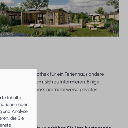
elten für eine Hypothek für ein Ferienhaus andere
s ist daher ratsam, sich zu informieren. Einige
b
, was bedeutet, dass normalerweise privates
en.
rte Inhalte
rmationen über
g und Analyse.
ren, die Sie
ienste