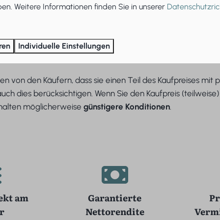
s besteht darin, das Eigenkapital Ihres Hauptwohnsitzes zu 
n. Weitere Informationen finden Sie in unserer
Datenschutzrich
apital können Sie dann Ihr Ferienhaus kaufen. Die Möglich
ren
Individuelle Einstellungen
l
len von den Käufern, dass sie einen Teil des Kaufpreises mit 
auch dies berücksichtigen. Wenn Sie den Kaufpreis (teilweise)
rhalten möglicherweise
günstigere Konditionen
.
ekt am
Garantierte
Pr
r
Nettorendite
Verm