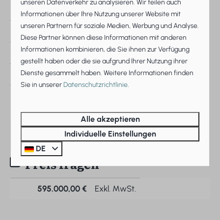
unseren Datenverkehr zu analysieren. Wir teilen auch
Anzahl der Schlafzimmer
5 Badezimmer
Informationen über Ihre Nutzung unserer Website mit
unseren Partnern für soziale Medien, Werbung und Analyse.
Anzahl der Parkplätze
3 Parkplätze
Diese Partner können diese Informationen mit anderen
Informationen kombinieren, die Sie ihnen zur Verfügung
Anzahl der Personen
10 Personen
gestellt haben oder die sie aufgrund Ihrer Nutzung ihrer
Dienste gesammelt haben. Weitere Informationen finden
Anzahl der Badezimmer
2 Badezimmer
Sie in unserer
Datenschutzrichtlinie
.
Wellness
Badewanne
Sauna
Alle akzeptieren
Individuelle Einstellungen
DE
Preis fragen
595.000,00 €
Exkl. MwSt.