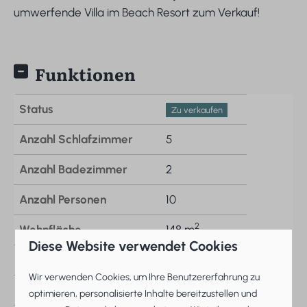
umwerfende Villa im Beach Resort zum Verkauf!
Funktionen
Status
Zu verkaufen
Anzahl Schlafzimmer
5
Anzahl Badezimmer
2
Anzahl Personen
10
2
Wohnfläche
148 m
Diese Website verwendet Cookies
2
Grundfläche
662 m
Wir verwenden Cookies, um Ihre Benutzererfahrung zu
Hausnummer im Park
8
optimieren, personalisierte Inhalte bereitzustellen und